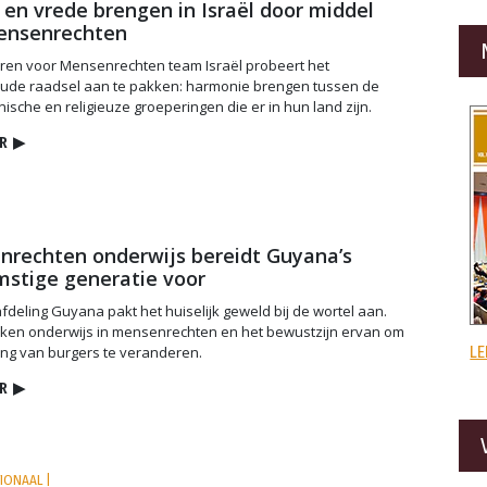
 en vrede brengen in Israël door middel
ensenrechten
eren voor Mensenrechten team Israël probeert het
de raadsel aan te pakken: harmonie brengen tussen de
tnische en religieuze groeperingen die er in hun land zijn.
R
▶
|
rechten onderwijs bereidt Guyana’s
stige generatie voor
fdeling Guyana pakt het huiselijk geweld bij de wortel aan.
iken onderwijs in mensenrechten en het bewustzijn ervan om
LE
ling van burgers te veranderen.
R
▶
TIONAAL |