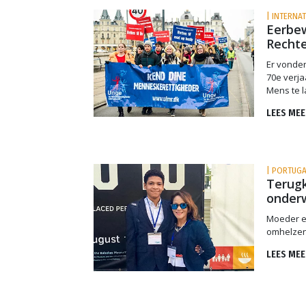
| INTERNA
Eerbew
Recht
Er vonde
70e verja
Mens te l
LEES MEE
| PORTUGA
Terug
onder
Moeder e
omhelzen
LEES MEE