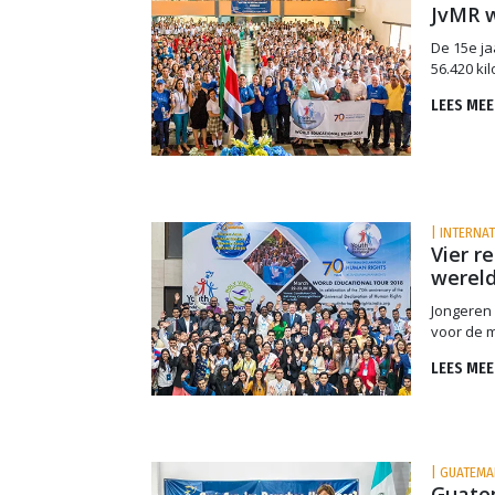
JvMR w
De 15e ja
56.420 ki
LEES MEE
| INTERNA
Vier r
wereld
Jongeren 
voor de 
LEES MEE
| GUATEMA
Guatem