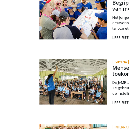
Begrip
van m
Het Jong
eeuwenou
talloze e
LEES MEE
| GUYANA 
Mensen
toekom
De JvMR a
Ze gebru
de instel
LEES MEE
| INTERNA