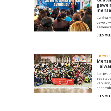
geweld
mense
Cynthia M
geweld w
samenwerk
LEES MEE
| TAIWAN |
Mensen
Taiwa
Een twee
zes stede
Verklarin
door mid
LEES MEE