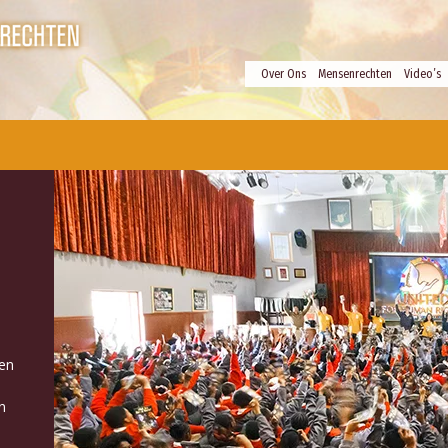
Over Ons
Mensenrechten
Video’s
ven
n