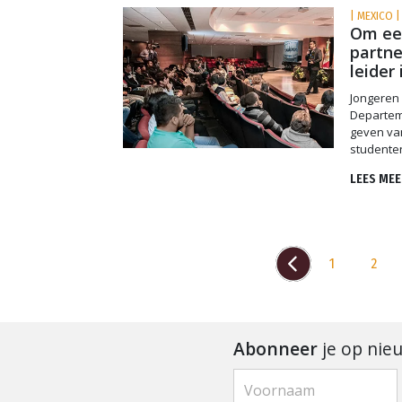
| MEXICO |
Om ee
partne
leider
Jongeren
Departeme
geven va
studente
LEES MEE
1
2
Abonneer
je op nie