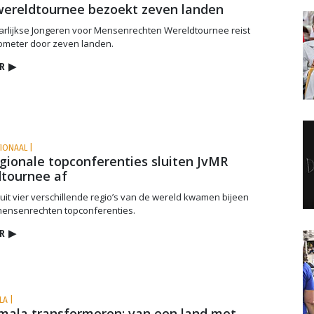
ereldtournee bezoekt zeven landen
arlijkse Jongeren voor Mensenrechten Wereldtournee reist
lometer door zeven landen.
R
▶
TIONAAL |
egionale topconferenties sluiten JvMR
tournee af
uit vier verschillende regio’s van de wereld kwamen bijeen
mensenrechten topconferenties.
R
▶
LA |
ala transformeren: van een land met