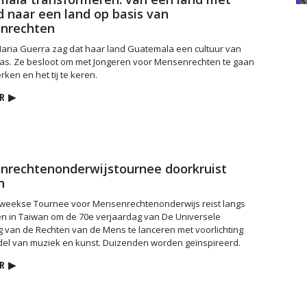
 naar een land op basis van
nrechten
aria Guerra zag dat haar land Guatemala een cultuur van
as. Ze besloot om met Jongeren voor Mensenrechten te gaan
en en het tij te keren.
R
▶
rechten­onderwijstournee doorkruist
n
weekse Tournee voor Mensenrechtenonderwijs reist langs
n in Taiwan om de 70e verjaardag van De Universele
g van de Rechten van de Mens te lanceren met voorlichting
del van muziek en kunst. Duizenden worden geïnspireerd.
R
▶