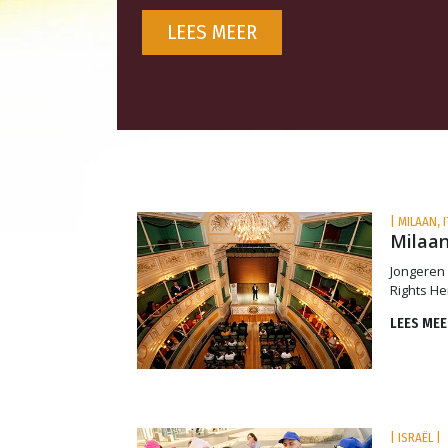
LEES MEER
| MILAAN, I
Milaan
Jongeren 
Rights He
LEES MEE
| ISRAËL |