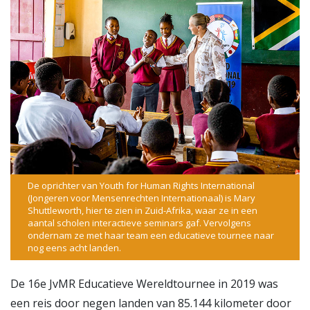
De oprichter van Youth for Human Rights International
(Jongeren voor Mensenrechten Internationaal) is Mary
Shuttleworth, hier te zien in Zuid-Afrika, waar ze in een
aantal scholen interactieve seminars gaf. Vervolgens
ondernam ze met haar team een educatieve tournee naar
nog eens acht landen.
De 16e JvMR Educatieve Wereldtournee in 2019 was
een reis door negen landen van 85.144 kilometer door