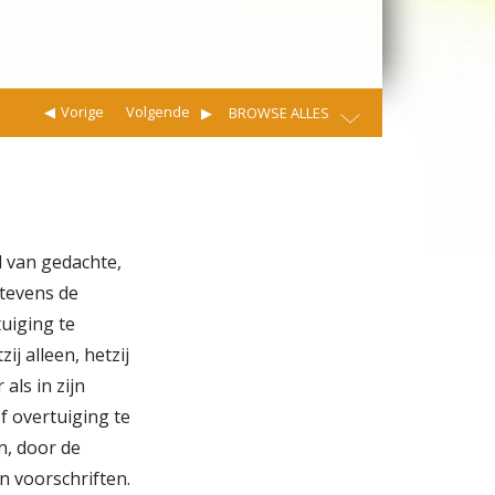
Vorige
Volgende
BROWSE ALLES
d van gedachte,
 tevens de
tuiging te
ij alleen, hetzij
als in zijn
of overtuiging te
n, door de
n voorschriften.