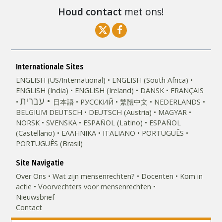
Houd contact
met ons!
Internationale Sites
ENGLISH (US/International)
ENGLISH (South Africa)
ENGLISH (India)
ENGLISH (Ireland)
DANSK
FRANÇAIS
עברית
日本語
РУССКИЙ
繁體中文
NEDERLANDS
BELGIUM
DEUTSCH
DEUTSCH (Austria)
MAGYAR
NORSK
SVENSKA
ESPAÑOL (Latino)
ESPAÑOL
(Castellano)
ΕΛΛΗΝΙΚA
ITALIANO
PORTUGUÊS
PORTUGUÊS (Brasil)‎
Site Navigatie
Over Ons
Wat zijn mensenrechten?
Docenten
Kom in
actie
Voorvechters voor mensenrechten
Nieuwsbrief
Contact