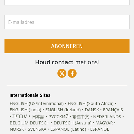
ABONNEREN
Houd contact
met ons!
Internationale Sites
ENGLISH (US/International)
ENGLISH (South Africa)
ENGLISH (India)
ENGLISH (Ireland)
DANSK
FRANÇAIS
עברית
日本語
РУССКИЙ
繁體中文
NEDERLANDS
BELGIUM
DEUTSCH
DEUTSCH (Austria)
MAGYAR
NORSK
SVENSKA
ESPAÑOL (Latino)
ESPAÑOL