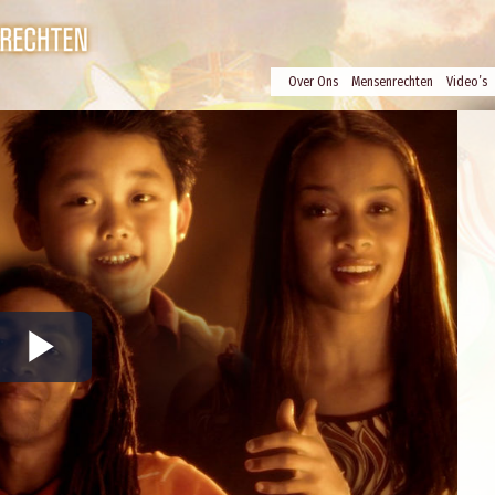
Over Ons
Mensenrechten
Video’s
Play
Video