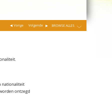
Vorige
Volgende
BROWSE ALLES
naliteit.
 nationaliteit
 worden ontzegd