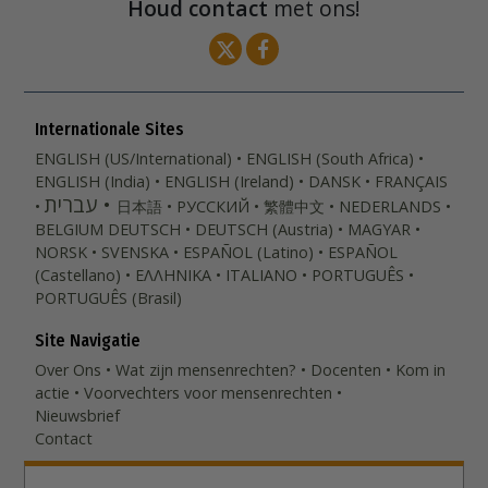
Houd contact
met ons!
Internationale Sites
ENGLISH (US/International)
ENGLISH (South Africa)
ENGLISH (India)
ENGLISH (Ireland)
DANSK
FRANÇAIS
עברית
日本語
РУССКИЙ
繁體中文
NEDERLANDS
BELGIUM
DEUTSCH
DEUTSCH (Austria)
MAGYAR
NORSK
SVENSKA
ESPAÑOL (Latino)
ESPAÑOL
(Castellano)
ΕΛΛΗΝΙΚA
ITALIANO
PORTUGUÊS
PORTUGUÊS (Brasil)‎
Site Navigatie
Over Ons
Wat zijn mensenrechten?
Docenten
Kom in
actie
Voorvechters voor mensenrechten
Nieuwsbrief
Contact