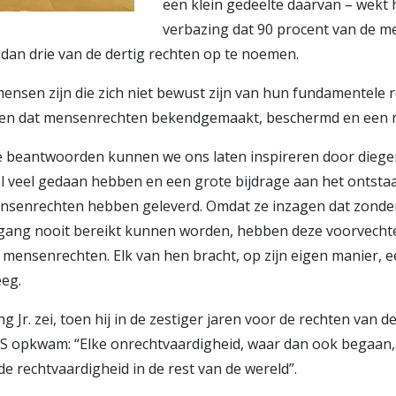
een klein gedeelte daarvan – wekt
verbazing dat 90 procent van de me
 dan drie van de dertig rechten op te noemen.
 mensen zijn die zich niet bewust zijn van hun fundamentele 
gen dat mensenrechten bekendgemaakt, beschermd en een re
 beantwoorden kunnen we ons laten inspireren door diegen
l veel gedaan hebben en een grote bijdrage aan het ontsta
senrechten hebben geleverd. Omdat ze inzagen dat zonder
gang nooit bereikt kunnen worden, hebben deze voorvechte
mensenrechten. Elk van hen bracht, op zijn eigen manier, 
eeg.
g Jr. zei, toen hij in de zestiger jaren voor de rechten van d
VS opkwam: “Elke onrechtvaardigheid, waar dan ook begaan
e rechtvaardigheid in de rest van de wereld”.