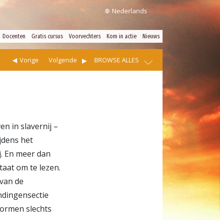
Nederlands
Docenten
Gratis cursus
Voorvechters
Kom in actie
Nieuws
Vorige
Volgende
BROWSE ALLES
n in slavernij –
jdens het
j. En meer dan
taat om te lezen.
 van de
ndingensectie
ormen slechts