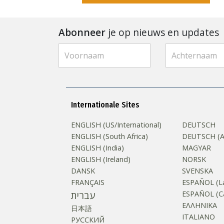
Abonneer
je op nieuws en updates
Internationale Sites
ENGLISH (US/International)
DEUTSCH
ENGLISH (South Africa)
DEUTSCH (Au
ENGLISH (India)
MAGYAR
ENGLISH (Ireland)
NORSK
DANSK
SVENSKA
FRANÇAIS
ESPAÑOL (La
עברית
ESPAÑOL (Ca
ΕΛΛΗΝΙΚA
日本語
ITALIANO
РУССКИЙ