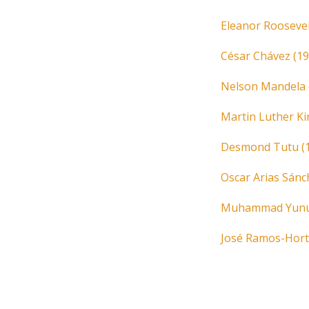
ABO
Eleanor Roosevel
César Chávez (1
Nelson Mandela 
Martin Luther Kin
Desmond Tutu (
Oscar Arias Sánc
Muhammad Yunus
José Ramos-Hort