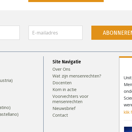
ABONNERE
Site Navigatie
Over Ons
Wat zijn mensenrechten?
Uni
stria)
Docenten
Mens
Kom in actie
ond
Voorvechters voor
Scie
mensenrechten
wer
tino)
Nieuwsbrief
klik 
stellano)
Contact