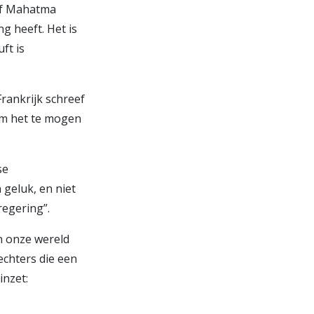
ef Mahatma
g heeft. Het is
ft is
Frankrijk schreef
 om het te mogen
se
 geluk, en niet
regering”.
n onze wereld
echters die een
inzet: