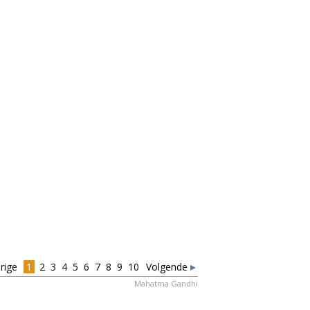
LPEN
REN
DANKT
rige
1
2
3
4
5
6
7
8
9
10
Volgende
Mahatma Gandhi