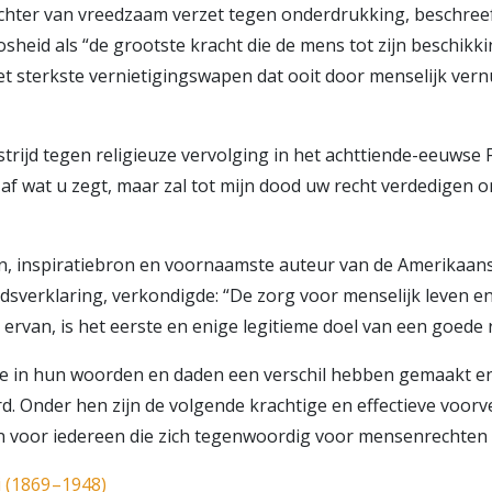
echter van vreedzaam verzet tegen onderdrukking, beschre
heid als “de grootste kracht die de mens tot zijn beschikkin
et sterkste vernietigingswapen dat ooit door menselijk vernu
e strijd tegen religieuze vervolging in het achttiende-eeuwse 
ur af wat u zegt, maar zal tot mijn dood uw recht verdedigen
n, inspiratiebron en voornaamste auteur van de Amerikaan
dsverklaring, verkondigde: “De zorg voor menselijk leven en
ervan, is het eerste en enige legitieme doel van een goede 
ie in hun woorden en daden een verschil hebben gemaakt e
. Onder hen zijn de volgende krachtige en effectieve voorv
n voor iedereen die zich tegenwoordig voor mensenrechten 
(1869 –1948)