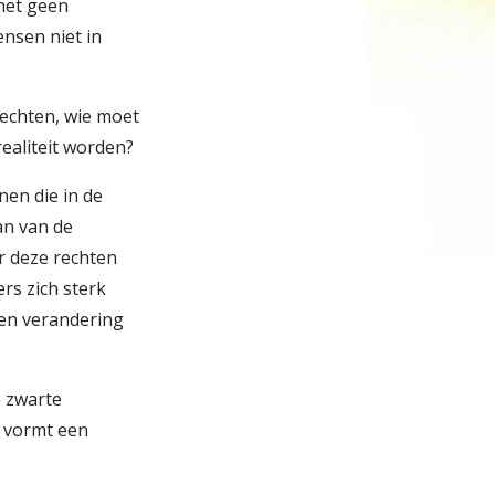
 het geen
nsen niet in
rechten, wie moet
aliteit worden?
en die in de
an van de
 deze rechten
rs zich sterk
een verandering
e zwarte
, vormt een