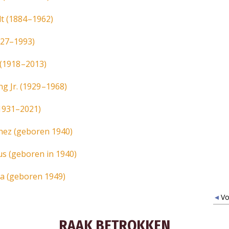
NNEER JE OP UPDATES EN MANIEREN OM TE HE
t (1884 –1962)
927–1993)
ABONNE
(1918 –2013)
g Jr. (1929 –1968)
NEE, BE
1931–2021)
hez (geboren 1940)
 (geboren in 1940)
a (geboren 1949)
Vo
RAAK BETROKKEN