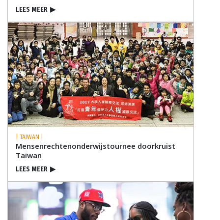
LEES MEER
▶
| TAIWAN |
Mensenrechten­onderwijstournee doorkruist
Taiwan
LEES MEER
▶