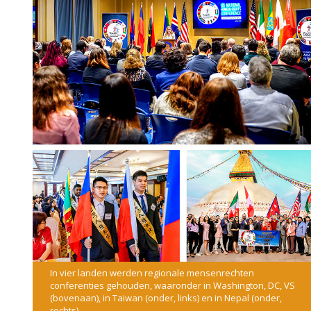
In vier landen werden regionale mensenrechten
conferenties gehouden, waaronder in Washington, DC, VS
(bovenaan), in Taiwan (onder, links) en in Nepal (onder,
rechts).