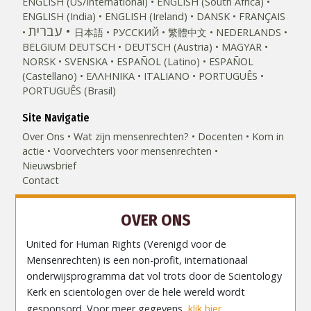
ENGLISH (US/International)
ENGLISH (South Africa)
ENGLISH (India)
ENGLISH (Ireland)
DANSK
FRANÇAIS
עברית
日本語
РУССКИЙ
繁體中文
NEDERLANDS
BELGIUM
DEUTSCH
DEUTSCH (Austria)
MAGYAR
NORSK
SVENSKA
ESPAÑOL (Latino)
ESPAÑOL
(Castellano)
ΕΛΛΗΝΙΚA
ITALIANO
PORTUGUÊS
PORTUGUÊS (Brasil)‎
Site Navigatie
Over Ons
Wat zijn mensenrechten?
Docenten
Kom in
actie
Voorvechters voor mensenrechten
Nieuwsbrief
Contact
OVER ONS
United for Human Rights (Verenigd voor de
Mensenrechten) is een non-profit, internationaal
onderwijsprogramma dat vol trots door de Scientology
Kerk en scientologen over de hele wereld wordt
gesponsord. Voor meer gegevens,
klik hier.