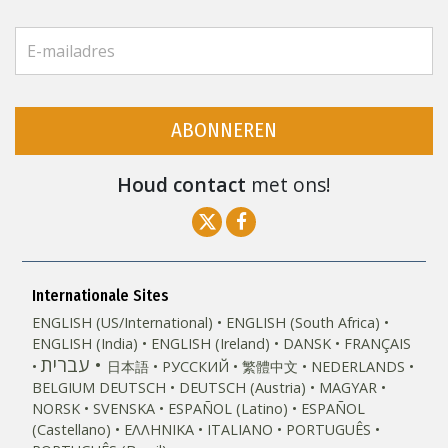
ABONNEREN
Houd contact
met ons!
Internationale Sites
ENGLISH (US/International)
ENGLISH (South Africa)
ENGLISH (India)
ENGLISH (Ireland)
DANSK
FRANÇAIS
עברית
日本語
РУССКИЙ
繁體中文
NEDERLANDS
BELGIUM
DEUTSCH
DEUTSCH (Austria)
MAGYAR
NORSK
SVENSKA
ESPAÑOL (Latino)
ESPAÑOL
(Castellano)
ΕΛΛΗΝΙΚA
ITALIANO
PORTUGUÊS