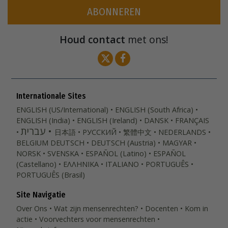
ABONNEREN
Houd contact
met ons!
Internationale Sites
ENGLISH (US/International)
ENGLISH (South Africa)
ENGLISH (India)
ENGLISH (Ireland)
DANSK
FRANÇAIS
עברית
日本語
РУССКИЙ
繁體中文
NEDERLANDS
BELGIUM
DEUTSCH
DEUTSCH (Austria)
MAGYAR
NORSK
SVENSKA
ESPAÑOL (Latino)
ESPAÑOL
(Castellano)
ΕΛΛΗΝΙΚA
ITALIANO
PORTUGUÊS
PORTUGUÊS (Brasil)‎
Site Navigatie
Over Ons
Wat zijn mensenrechten?
Docenten
Kom in
actie
Voorvechters voor mensenrechten