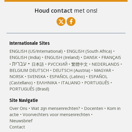
Houd contact
met ons!
Internationale Sites
ENGLISH (US/International)
ENGLISH (South Africa)
ENGLISH (India)
ENGLISH (Ireland)
DANSK
FRANÇAIS
עברית
日本語
РУССКИЙ
繁體中文
NEDERLANDS
BELGIUM
DEUTSCH
DEUTSCH (Austria)
MAGYAR
NORSK
SVENSKA
ESPAÑOL (Latino)
ESPAÑOL
(Castellano)
ΕΛΛΗΝΙΚA
ITALIANO
PORTUGUÊS
PORTUGUÊS (Brasil)‎
Site Navigatie
Over Ons
Wat zijn mensenrechten?
Docenten
Kom in
actie
Voorvechters voor mensenrechten
Nieuwsbrief
Contact