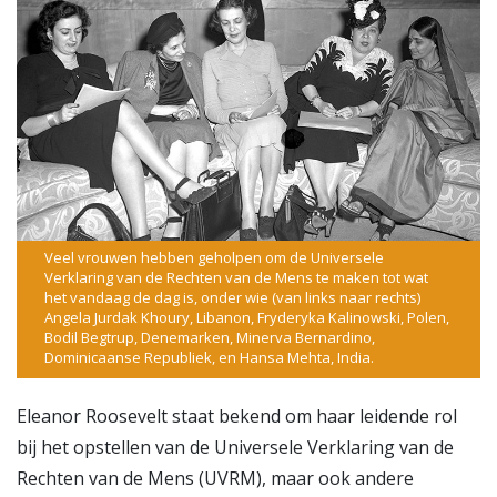
Veel vrouwen hebben geholpen om de Universele
Verklaring van de Rechten van de Mens te maken tot wat
het vandaag de dag is, onder wie (van links naar rechts)
Angela Jurdak Khoury, Libanon, Fryderyka Kalinowski, Polen,
Bodil Begtrup, Denemarken, Minerva Bernardino,
Dominicaanse Republiek, en Hansa Mehta, India.
Eleanor Roosevelt staat bekend om haar leidende rol
bij het opstellen van de Universele Verklaring van de
Rechten van de Mens (UVRM), maar ook andere