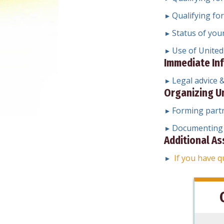
Qualifying fo
Status of you
Use of United
Immediate In
Legal advice 
Organizing Un
Forming part
Documenting 
Additional As
If you have q