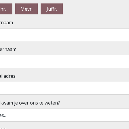
hr.
Mevr.
Juffr.
rnaam
ternaam
iladres
kwam je over ons te weten?