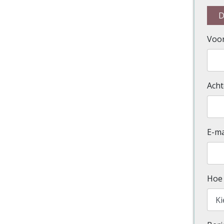
D
Voo
Ach
E-ma
Hoe 