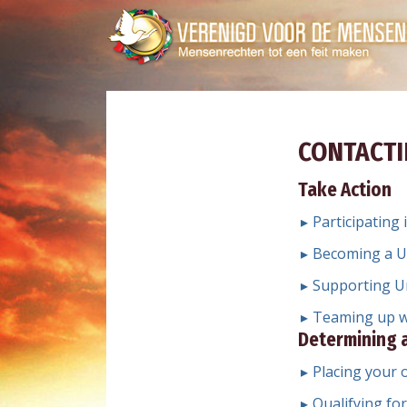
CONTACTI
Take Action
Participating
Becoming a U
Supporting Un
Teaming up w
Determining 
Placing your o
Qualifying fo