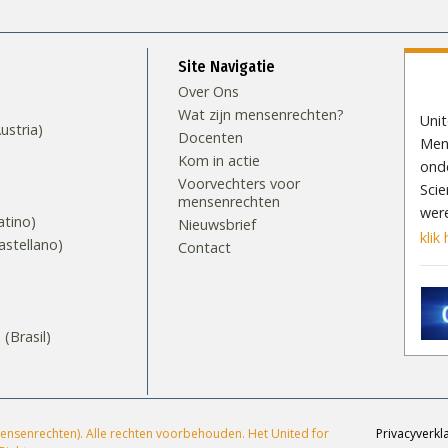
Site Navigatie
Over Ons
Wat zijn mensenrechten?
Uni
stria)
Docenten
Mens
Kom in actie
ond
Voorvechters voor
Scie
mensenrechten
wer
tino)
Nieuwsbrief
klik 
stellano)
Contact
S
Brasil)‎
ensenrechten). Alle rechten voorbehouden. Het United for
Privacyverkl