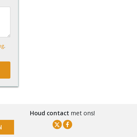
ng
.
Houd contact
met ons!
N