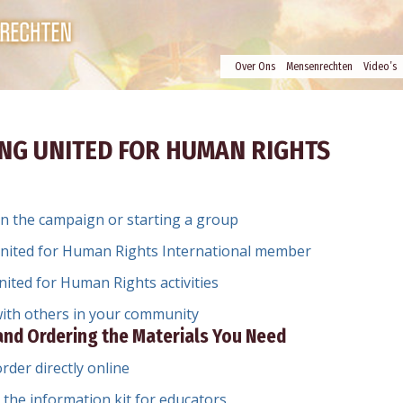
Over Ons
Mensenrechten
Video’s
NG UNITED FOR HUMAN RIGHTS
 in the campaign or starting a group
nited for Human Rights International member
ited for Human Rights activities
ith others in your community
and Ordering the Materials You Need
rder directly online
r the information kit for educators