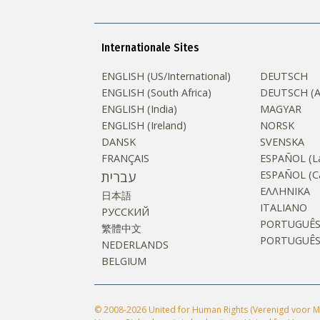
Internationale Sites
ENGLISH (US/International)
DEUTSCH
ENGLISH (South Africa)
DEUTSCH (Au
ENGLISH (India)
MAGYAR
ENGLISH (Ireland)
NORSK
DANSK
SVENSKA
FRANÇAIS
ESPAÑOL (La
עברית
ESPAÑOL (Ca
ΕΛΛΗΝΙΚA
日本語
ITALIANO
РУССКИЙ
PORTUGUÊ
繁體中文
PORTUGUÊS (
NEDERLANDS
BELGIUM
© 2008-2026 United for Human Rights (Verenigd voor M