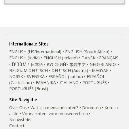
Internationale Sites
ENGLISH (US/International)
ENGLISH (South Africa)
ENGLISH (India)
ENGLISH (Ireland)
DANSK
FRANÇAIS
עברית
日本語
РУССКИЙ
繁體中文
NEDERLANDS
BELGIUM
DEUTSCH
DEUTSCH (Austria)
MAGYAR
NORSK
SVENSKA
ESPAÑOL (Latino)
ESPAÑOL
(Castellano)
ΕΛΛΗΝΙΚA
ITALIANO
PORTUGUÊS
PORTUGUÊS (Brasil)‎
Site Navigatie
Over Ons
Wat zijn mensenrechten?
Docenten
Kom in
actie
Voorvechters voor mensenrechten
Nieuwsbrief
Contact