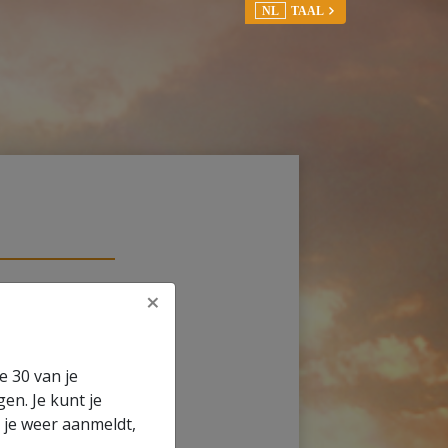
NL
TAAL
×
or network
e 30 van je
en. Je kunt je
e je weer aanmeldt,