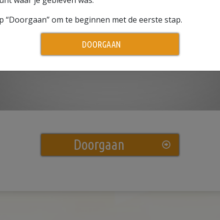
unt waar je gebleven was.
p “Doorgaan” om te beginnen met de eerste stap.
Play
DOORGAAN
Video
Doorgaan