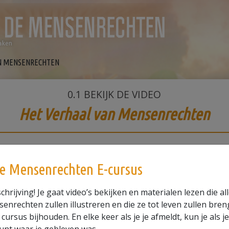
AN MENSENRECHTEN
0.1
BEKIJK DE VIDEO
Het Verhaal van Mensenrechten
e Mensenrechten E-cursus
 could not be loaded, either because the server 
failed or because the format is not supported.
chrijving! Je gaat video’s bekijken en materialen lezen die all
nrechten zullen illustreren en die ze tot leven zullen breng
ursus bijhouden. En elke keer als je je afmeldt, kun je als j