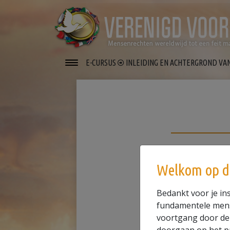
E-CURSUS
INLEIDING EN ACHTERGROND V
This
is
Welkom op d
The media
a
modal
Bedankt voor je ins
window.
fundamentele mense
voortgang door de c