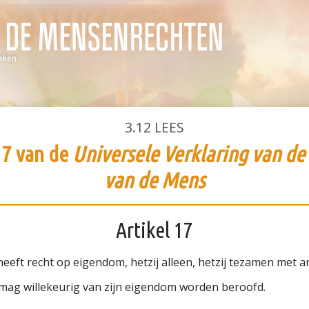
3.12
LEES
17 van de
Universele Verklaring van de
van de Mens
Artikel 17
heeft recht op eigendom, hetzij alleen, hetzij tezamen met a
ag willekeurig van zijn eigendom worden beroofd.