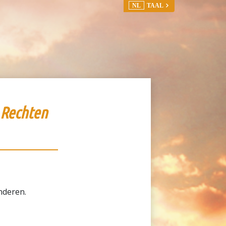
NL
TAAL
 Rechten
nderen.